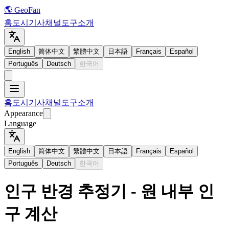
🌎 GeoFan
홈
도시
기사
채널
도구
소개
English
简体中文
繁體中文
日本語
Français
Español
Português
Deutsch
한국어
홈
도시
기사
채널
도구
소개
Appearance
Language
English
简体中文
繁體中文
日本語
Français
Español
Português
Deutsch
한국어
인구 반경 추정기 - 원 내부 인
구 계산