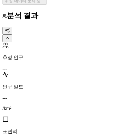
위성 데이터 분석 중...
분석 결과
추정 인구
---
인구 밀도
---
/km²
표면적