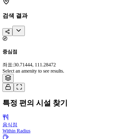
검색 결과
중심점
좌표
:
30.71444, 111.28472
Tiles © Esri — Source: Esri, i-cubed, USDA, USGS, AEX, GeoEye,
Select an amenity to see results.
Getmapping, Aerogrid, IGN, IGP, and the GIS User Community
특정 편의 시설 찾기
음식점
Within Radius