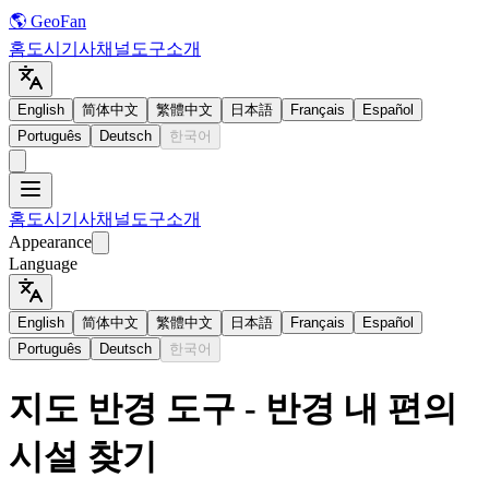
🌎 GeoFan
홈
도시
기사
채널
도구
소개
English
简体中文
繁體中文
日本語
Français
Español
Português
Deutsch
한국어
홈
도시
기사
채널
도구
소개
Appearance
Language
English
简体中文
繁體中文
日本語
Français
Español
Português
Deutsch
한국어
지도 반경 도구 - 반경 내 편의
시설 찾기