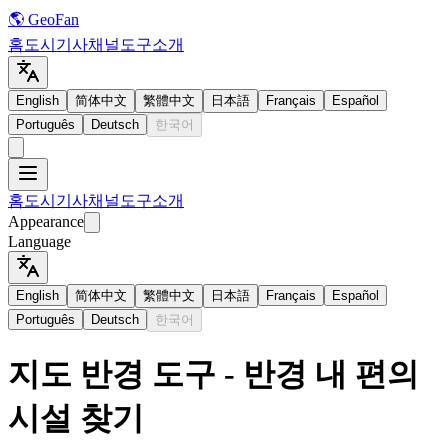
🌎 GeoFan
홈
도시
기사
채널
도구
소개
English
简体中文
繁體中文
日本語
Français
Español
Português
Deutsch
한국어
홈
도시
기사
채널
도구
소개
Appearance
Language
English
简体中文
繁體中文
日本語
Français
Español
Português
Deutsch
한국어
지도 반경 도구 - 반경 내 편의
시설 찾기