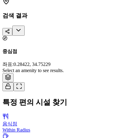
검색 결과
중심점
좌표
:
0.28422, 34.75229
Tiles © Esri — Source: Esri, i-cubed, USDA, USGS, AEX, GeoEye,
Select an amenity to see results.
Getmapping, Aerogrid, IGN, IGP, and the GIS User Community
특정 편의 시설 찾기
음식점
Within Radius