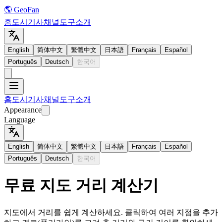
🌎 GeoFan
홈
도시
기사
채널
도구
소개
English
简体中文
繁體中文
日本語
Français
Español
Português
Deutsch
한국어
홈
도시
기사
채널
도구
소개
Appearance
Language
English
简体中文
繁體中文
日本語
Français
Español
Português
Deutsch
한국어
무료 지도 거리 계산기
지도에서 거리를 쉽게 계산하세요. 클릭하여 여러 지점을 추가