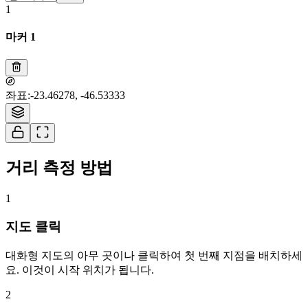
1
마커 1
1
Tiles © Esri — Source: Esri, i-cubed, USDA, USGS, AEX, GeoEye,
좌표
:
-23.46278, -46.53333
Getmapping, Aerogrid, IGN, IGP, UPR-EGP, and the GIS User Community
거리 측정 방법
1
지도 클릭
대화형 지도의 아무 곳이나 클릭하여 첫 번째 지점을 배치하세
요. 이것이 시작 위치가 됩니다.
2