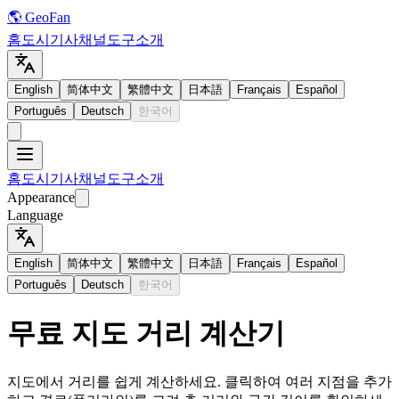
🌎 GeoFan
홈
도시
기사
채널
도구
소개
English
简体中文
繁體中文
日本語
Français
Español
Português
Deutsch
한국어
홈
도시
기사
채널
도구
소개
Appearance
Language
English
简体中文
繁體中文
日本語
Français
Español
Português
Deutsch
한국어
무료 지도 거리 계산기
지도에서 거리를 쉽게 계산하세요. 클릭하여 여러 지점을 추가