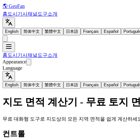
🌎 GeoFan
홈
도시
기사
채널
도구
소개
English
简体中文
繁體中文
日本語
Français
Español
Portuguê
홈
도시
기사
채널
도구
소개
Appearance
Language
English
简体中文
繁體中文
日本語
Français
Español
Portuguê
지도 면적 계산기 - 무료 토지 
무료 대화형 도구로 지도상의 모든 지역 면적을 쉽게 계산하세요.
컨트롤