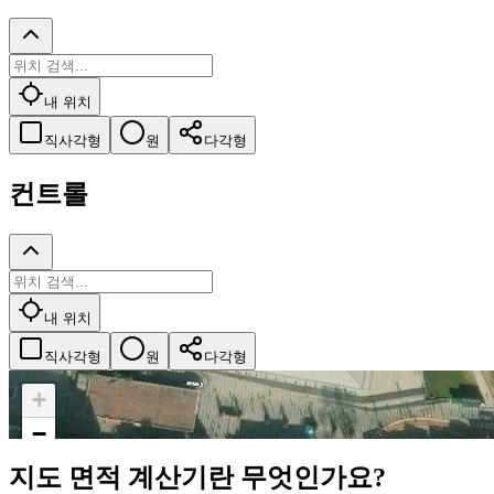
내 위치
직사각형
원
다각형
컨트롤
내 위치
직사각형
원
다각형
+
−
지도 면적 계산기란 무엇인가요?