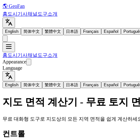
🌎 GeoFan
홈
도시
기사
채널
도구
소개
English
简体中文
繁體中文
日本語
Français
Español
Portuguê
홈
도시
기사
채널
도구
소개
Appearance
Language
English
简体中文
繁體中文
日本語
Français
Español
Portuguê
지도 면적 계산기 - 무료 토지 
무료 대화형 도구로 지도상의 모든 지역 면적을 쉽게 계산하세요.
컨트롤