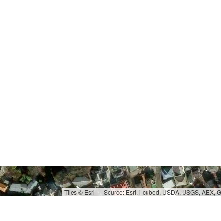
Tiles © Esri — Source: Esri, i-cubed, USDA, USGS, AEX,