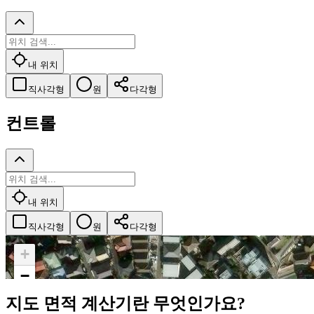
내 위치
직사각형
원
다각형
컨트롤
내 위치
직사각형
원
다각형
+
−
지도 면적 계산기란 무엇인가요?