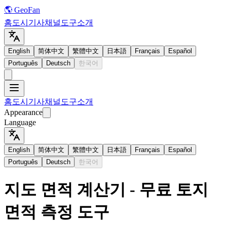
🌎 GeoFan
홈
도시
기사
채널
도구
소개
English
简体中文
繁體中文
日本語
Français
Español
Português
Deutsch
한국어
홈
도시
기사
채널
도구
소개
Appearance
Language
English
简体中文
繁體中文
日本語
Français
Español
Português
Deutsch
한국어
지도 면적 계산기 - 무료 토지
면적 측정 도구