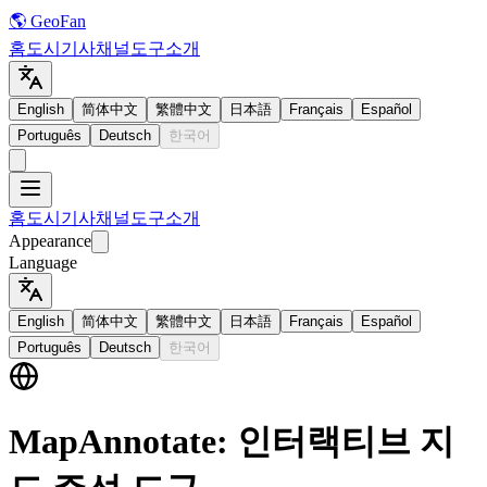
🌎 GeoFan
홈
도시
기사
채널
도구
소개
English
简体中文
繁體中文
日本語
Français
Español
Português
Deutsch
한국어
홈
도시
기사
채널
도구
소개
Appearance
Language
English
简体中文
繁體中文
日本語
Français
Español
Português
Deutsch
한국어
MapAnnotate: 인터랙티브 지