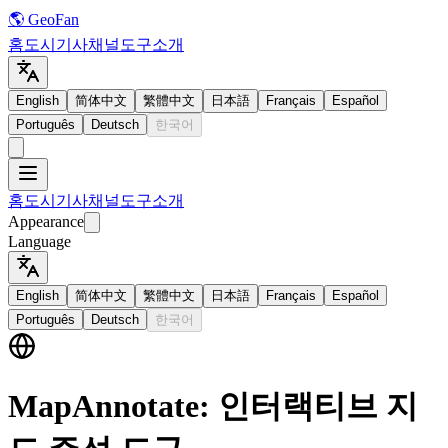
🌎 GeoFan
홈
도시
기사
채널
도구
소개
English
简体中文
繁體中文
日本語
Français
Español
Português
Deutsch
한국어
홈
도시
기사
채널
도구
소개
Appearance
Language
English
简体中文
繁體中文
日本語
Français
Español
Português
Deutsch
한국어
MapAnnotate: 인터랙티브 지