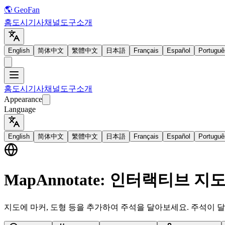
🌎 GeoFan
홈
도시
기사
채널
도구
소개
English
简体中文
繁體中文
日本語
Français
Español
Portuguê
홈
도시
기사
채널
도구
소개
Appearance
Language
English
简体中文
繁體中文
日本語
Français
Español
Portuguê
MapAnnotate: 인터랙티브 지
지도에 마커, 도형 등을 추가하여 주석을 달아보세요. 주석이 달