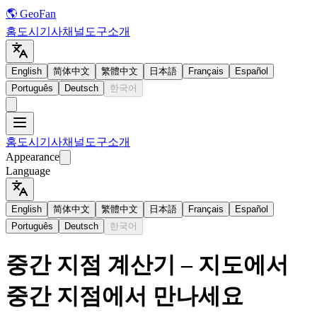
🌎 GeoFan
홈
도시
기사
채널
도구
소개
English
简体中文
繁體中文
日本語
Français
Español
Português
Deutsch
한국어
홈
도시
기사
채널
도구
소개
Appearance
Language
English
简体中文
繁體中文
日本語
Français
Español
Português
Deutsch
한국어
중간 지점 계산기 – 지도에서
중간 지점에서 만나세요