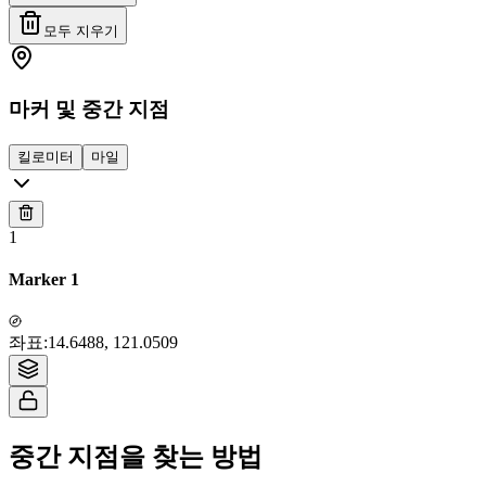
모두 지우기
마커 및 중간 지점
킬로미터
마일
1
Marker 1
Tiles © Esri — Source: Esri, i-cubed, USDA, USGS, AEX, GeoEye,
좌표
:
14.6488, 121.0509
Getmapping, Aerogrid, IGN, IGP, UPR-EGP, and the GIS User Community
중간 지점을 찾는 방법