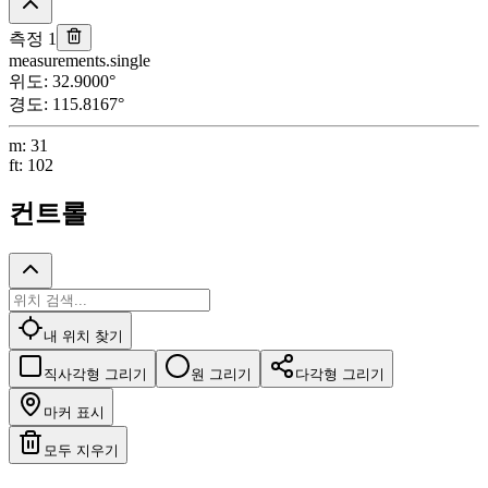
측정 1
measurements.single
위도
:
32.9000
°
경도
:
115.8167
°
m
:
31
ft
:
102
컨트롤
내 위치 찾기
직사각형 그리기
원 그리기
다각형 그리기
마커 표시
모두 지우기