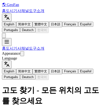
🌎 GeoFan
홈
도시
기사
채널
도구
소개
English
简体中文
繁體中文
日本語
Français
Español
Português
Deutsch
한국어
홈
도시
기사
채널
도구
소개
Appearance
Language
English
简体中文
繁體中文
日本語
Français
Español
Português
Deutsch
한국어
고도 찾기 - 모든 위치의 고도
를 찾으세요