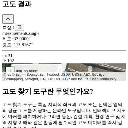
고도 결과
측정 1
measurements.single
위도
:
32.9000
°
경도
:
115.8167
°
m
:
31
ft
:
102
+
위도:
32.9000°
Tiles © Esri — Source: Esri, i-cubed, USDA, USGS, AEX, GeoEye,
경도:
115.8167°
Getmapping, Aerogrid, IGN, IGP, UPR-EGP, and the GIS User Community
−
고도:
m: 31
고도 찾기 도구란 무엇인가요?
ft: 102
고도 찾기 도구는 특정 지리적 좌표의 고도 또는 선택된 영역
의 평균 고도를 제공하는 온라인 도구입니다. 인터랙티브 지도
에 마커를 배치하거나 그리면 등산, 건설 계획, 환경 연구 및 지
역 지형 이해와 같은 활동에 필수적인 고도 데이터를 즉시 검