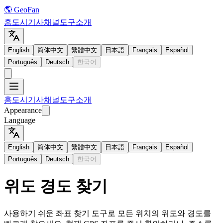
🌎 GeoFan
홈
도시
기사
채널
도구
소개
English
简体中文
繁體中文
日本語
Français
Español
Português
Deutsch
한국어
홈
도시
기사
채널
도구
소개
Appearance
Language
English
简体中文
繁體中文
日本語
Français
Español
Português
Deutsch
한국어
위도 경도 찾기
사용하기 쉬운 좌표 찾기 도구로 모든 위치의 위도와 경도를