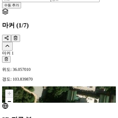
수동 추가
마커 (1/7)
마커 1
위도
:
36.057010
경도
:
103.839870
+
−