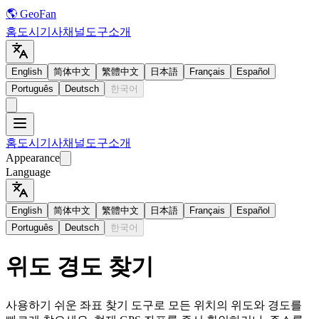
🌎 GeoFan
홈
도시
기사
채널
도구
소개
English
简体中文
繁體中文
日本語
Français
Español
Português
Deutsch
한국어
홈
도시
기사
채널
도구
소개
Appearance
Language
English
简体中文
繁體中文
日本語
Français
Español
Português
Deutsch
한국어
위도 경도 찾기
사용하기 쉬운 좌표 찾기 도구로 모든 위치의 위도와 경도를