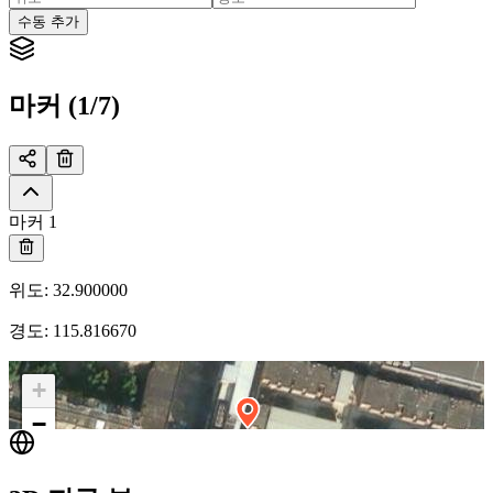
수동 추가
마커 (1/7)
마커 1
위도
:
32.900000
경도
:
115.816670
+
−