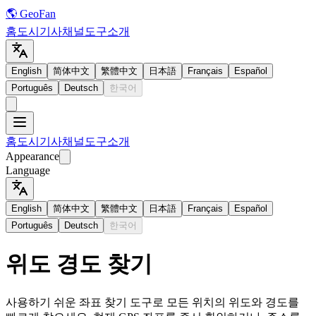
🌎 GeoFan
홈
도시
기사
채널
도구
소개
English
简体中文
繁體中文
日本語
Français
Español
Português
Deutsch
한국어
홈
도시
기사
채널
도구
소개
Appearance
Language
English
简体中文
繁體中文
日本語
Français
Español
Português
Deutsch
한국어
위도 경도 찾기
사용하기 쉬운 좌표 찾기 도구로 모든 위치의 위도와 경도를