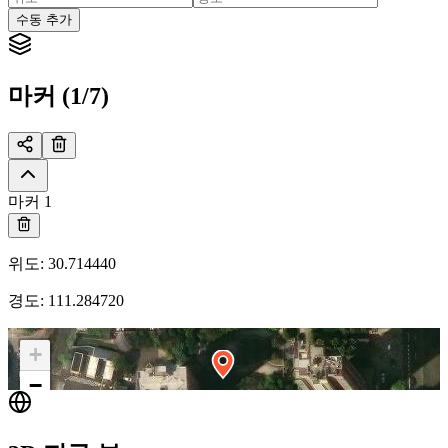
수동 추가
마커 (1/7)
마커 1
위도
:
30.714440
경도
:
111.284720
+
−