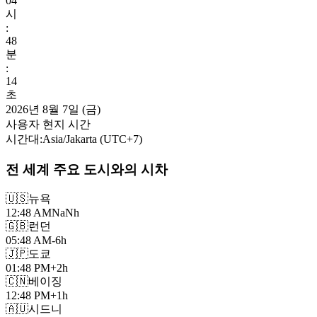
04
시
:
48
분
:
15
초
2026년 8월 7일 (금)
사용자 현지 시간
시간대
:
Asia/Jakarta
(UTC
+
7
)
전 세계 주요 도시와의 시차
🇺🇸
뉴욕
12:48 AM
NaNh
🇬🇧
런던
05:48 AM
-6h
🇯🇵
도쿄
01:48 PM
+2h
🇨🇳
베이징
12:48 PM
+1h
🇦🇺
시드니