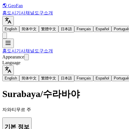
🌎 GeoFan
홈
도시
기사
채널
도구
소개
English
简体中文
繁體中文
日本語
Français
Español
Portuguê
홈
도시
기사
채널
도구
소개
Appearance
Language
English
简体中文
繁體中文
日本語
Français
Español
Portuguê
Surabaya
/
수라바야
자와티무르 주
기본 정보