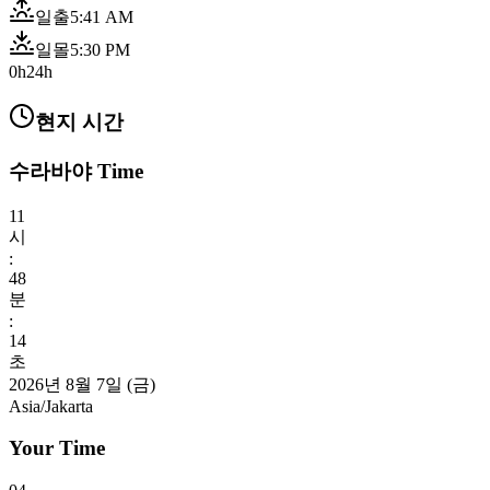
일출
5:41 AM
일몰
5:30 PM
0h
24h
현지 시간
수라바야 Time
11
시
:
48
분
:
15
초
2026년 8월 7일 (금)
Asia/Jakarta
Your Time