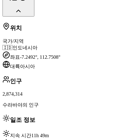
위치
국가/지역
🇮🇩
인도네시아
좌표
-7.2492
°,
112.7508
°
대륙
아시아
인구
2,874,314
수라바야의 인구
일조 정보
지속 시간
11h 49m