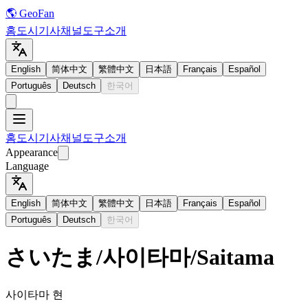
🌎 GeoFan
홈
도시
기사
채널
도구
소개
English
简体中文
繁體中文
日本語
Français
Español
Português
Deutsch
한국어
홈
도시
기사
채널
도구
소개
Appearance
Language
English
简体中文
繁體中文
日本語
Français
Español
Português
Deutsch
한국어
さいたま
/
사이타마
/
Saitama
사이타마 현