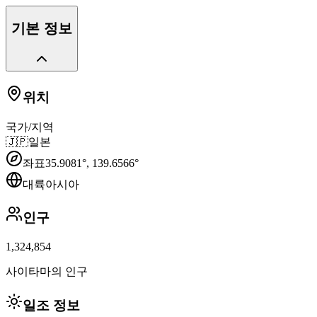
기본 정보
위치
국가/지역
🇯🇵
일본
좌표
35.9081
°,
139.6566
°
대륙
아시아
인구
1,324,854
사이타마의 인구
일조 정보