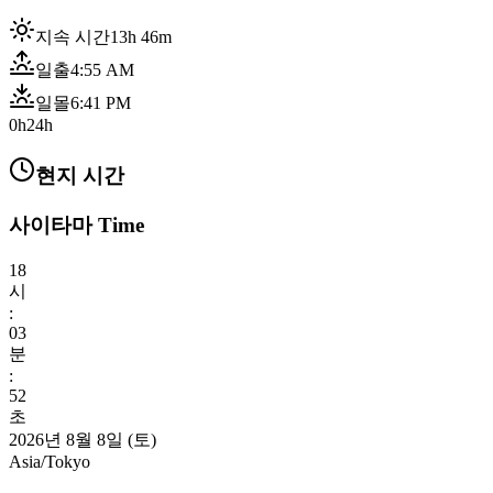
지속 시간
13h 46m
일출
4:55 AM
일몰
6:41 PM
0h
24h
현지 시간
사이타마 Time
18
시
:
03
분
:
54
초
2026년 8월 8일 (토)
Asia/Tokyo