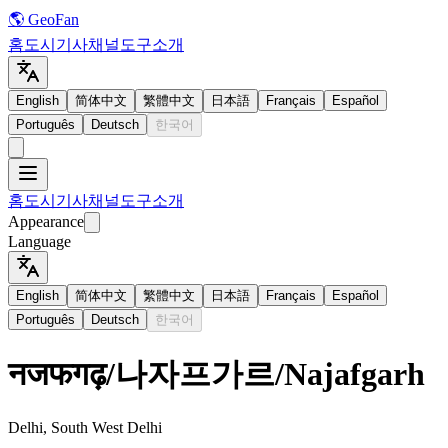
🌎 GeoFan
홈
도시
기사
채널
도구
소개
English
简体中文
繁體中文
日本語
Français
Español
Português
Deutsch
한국어
홈
도시
기사
채널
도구
소개
Appearance
Language
English
简体中文
繁體中文
日本語
Français
Español
Português
Deutsch
한국어
नजफगढ़
/
나자프가르
/
Najafgarh
Delhi, South West Delhi