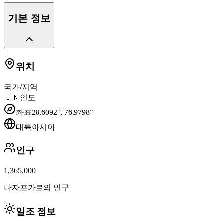
기본 정보
위치
국가/지역
🇮🇳
인도
좌표
28.6092
°,
76.9798
°
대륙
아시아
인구
1,365,000
나자프가르의 인구
일조 정보