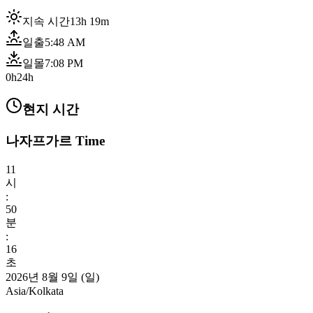
지속 시간
13h 19m
일출
5:48 AM
일몰
7:08 PM
0h
24h
현지 시간
나자프가르 Time
11
시
:
50
분
:
18
초
2026년 8월 9일 (일)
Asia/Kolkata