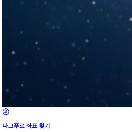
나그푸르 좌표 찾기