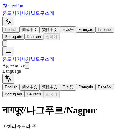
🌎 GeoFan
홈
도시
기사
채널
도구
소개
English
简体中文
繁體中文
日本語
Français
Español
Português
Deutsch
한국어
홈
도시
기사
채널
도구
소개
Appearance
Language
English
简体中文
繁體中文
日本語
Français
Español
Português
Deutsch
한국어
नागपूर
/
나그푸르
/
Nagpur
마하라슈트라 주