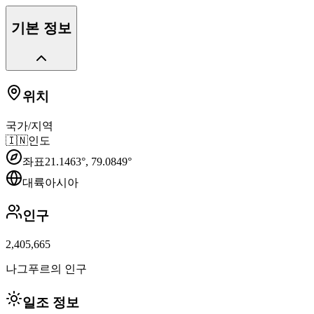
기본 정보
위치
국가/지역
🇮🇳
인도
좌표
21.1463
°,
79.0849
°
대륙
아시아
인구
2,405,665
나그푸르의 인구
일조 정보