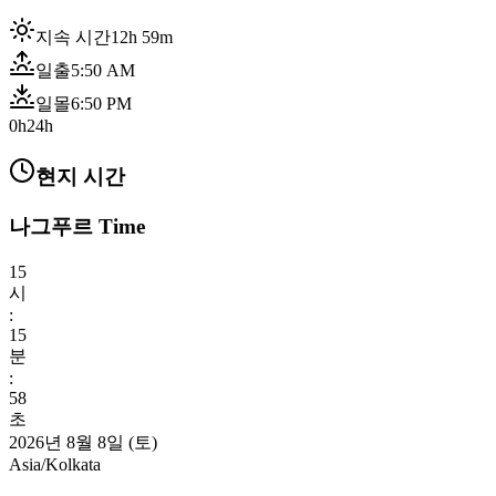
지속 시간
12h 59m
일출
5:50 AM
일몰
6:50 PM
0h
24h
현지 시간
나그푸르 Time
15
시
:
16
분
:
00
초
2026년 8월 8일 (토)
Asia/Kolkata