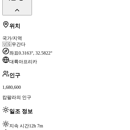
위치
국가/지역
🇺🇬
우간다
좌표
0.3163
°,
32.5822
°
대륙
아프리카
인구
1,680,600
캄팔라의 인구
일조 정보
지속 시간
12h 7m