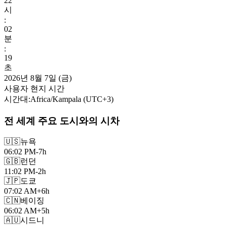
22
시
:
02
분
:
20
초
2026년 8월 7일 (금)
사용자 현지 시간
시간대
:
Africa/Kampala
(UTC
+
3
)
전 세계 주요 도시와의 시차
🇺🇸
뉴욕
06:02 PM
-7h
🇬🇧
런던
11:02 PM
-2h
🇯🇵
도쿄
07:02 AM
+6h
🇨🇳
베이징
06:02 AM
+5h
🇦🇺
시드니