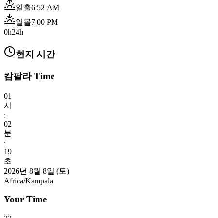
일출
6:52 AM
일몰
7:00 PM
0h
24h
현지 시간
캄팔라 Time
01
시
:
02
분
:
20
초
2026년 8월 8일 (토)
Africa/Kampala
Your Time