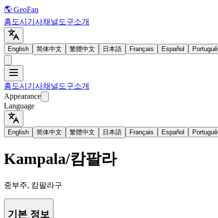
🌎 GeoFan
홈
도시
기사
채널
도구
소개
English
简体中文
繁體中文
日本語
Français
Español
Portuguê
홈
도시
기사
채널
도구
소개
Appearance
Language
English
简体中文
繁體中文
日本語
Français
Español
Portuguê
Kampala
/
캄팔라
중부주, 캄팔라구
기본 정보