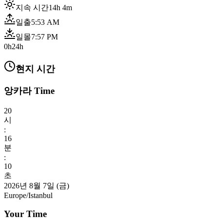
지속 시간
14h 4m
일출
5:53 AM
일몰
7:57 PM
0h
24h
현지 시간
앙카라 Time
20
시
:
16
분
:
11
초
2026년 8월 7일 (금)
Europe/Istanbul
Your Time