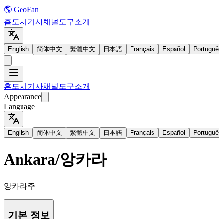
🌎 GeoFan
홈
도시
기사
채널
도구
소개
English
简体中文
繁體中文
日本語
Français
Español
Portuguê
홈
도시
기사
채널
도구
소개
Appearance
Language
English
简体中文
繁體中文
日本語
Français
Español
Portuguê
Ankara
/
앙카라
앙카라주
기본 정보