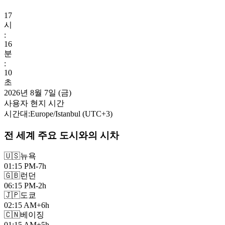
17
시
:
16
분
:
11
초
2026년 8월 7일 (금)
사용자 현지 시간
시간대
:
Europe/Istanbul
(UTC
+
3
)
전 세계 주요 도시와의 시차
🇺🇸
뉴욕
01:15 PM
-7h
🇬🇧
런던
06:15 PM
-2h
🇯🇵
도쿄
02:15 AM
+6h
🇨🇳
베이징
01:15 AM
+5h