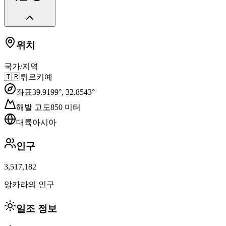
위치
국가/지역
🇹🇷
튀르키예
좌표
39.9199
°,
32.8543
°
해발 고도
850
미터
대륙
아시아
인구
3,517,182
앙카라의 인구
일조 정보