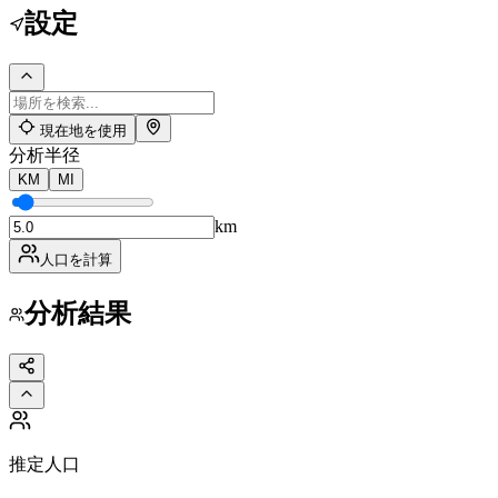
設定
現在地を使用
分析半径
KM
MI
km
人口を計算
分析結果
推定人口