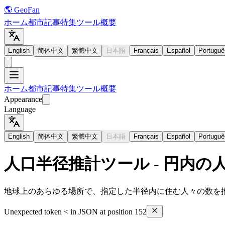
🌎 GeoFan
ホーム
都市
記事
特集
ツール
概要
English
简体中文
繁體中文
日本語
Français
Español
Portuguê
ホーム
都市
記事
特集
ツール
概要
Appearance
Language
English
简体中文
繁體中文
日本語
Français
Español
Portuguê
人口半径推計ツール - 円内の
地球上のあらゆる場所で、指定した半径内に住む人々の数を推計
Unexpected token < in JSON at position 152