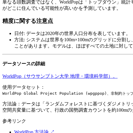
単なる頭数調査ではなく、WorldPopは「トップダウン
がどこに住んでいる可能性が高いかを予測しています。
精度に関する注意点
日付
:
データは2020年の世界人口分布を表しています。
方法
:
システムは世界を100m×100mのグリッドに
ことがあります。モデルは、ほぼすべての土地に対して
データソースの詳細
WorldPop（サウサンプトン大学 地理・環境科学部）。
使用データセット：
WorldPop Global Project Population (wpgppop)、非制約
方法論：
データは「ランダムフォレストに基づくダジメトリック再配分（Ra
空間共変量に基づいて、行政の国勢調査カウントを約100m
参考リンク
WorldPop 方法論
↗