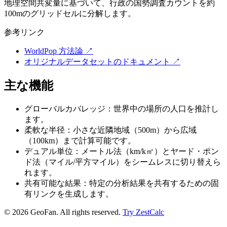
地理空間共変量に基づいて、行政の国勢調査カウントを約
100mのグリッドセルに分解します。
参考リンク
WorldPop 方法論
↗
オリジナルデータセットのドキュメント
↗
主な機能
グローバルカバレッジ：世界中の場所の人口を推計し
ます。
柔軟な半径：小さな近隣地域（500m）から広域
（100km）まで計算可能です。
デュアル単位：メートル法（km/k㎡）とヤード・ポン
ド法（マイル/平方マイル）をシームレスに切り替えら
れます。
共有可能な結果：特定の分析結果を共有するための固
有リンクを生成します。
©
2026
GeoFan. All rights reserved.
Try ZestCalc