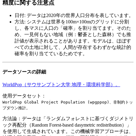
精度に関する注意点
日付
:
データは2020年の世界人口分布を表しています。
方法
:
システムは世界を100m×100mのグリッドに分割
し、各マスに人口の「確率」を割り当てます。そのた
め、一見何もない地域（例：鬱蒼とした森林）でも推
計値が表示されることがあります。モデルは、ほぼす
べての土地に対して、人間が存在するわずかな統計的
確率を割り当てているためです。
データソースの詳細
WorldPop（サウサンプトン大学 地理・環境科学部）。
使用データセット：
WorldPop Global Project Population (wpgppop)、非制約トッ
プダウン推計。
方法論：
データは「ランダムフォレストに基づくダジメトリ
ック再配分（Random Forest-based dasymetric redistribution）」
を使用して生成されています。この機械学習アプローチは、