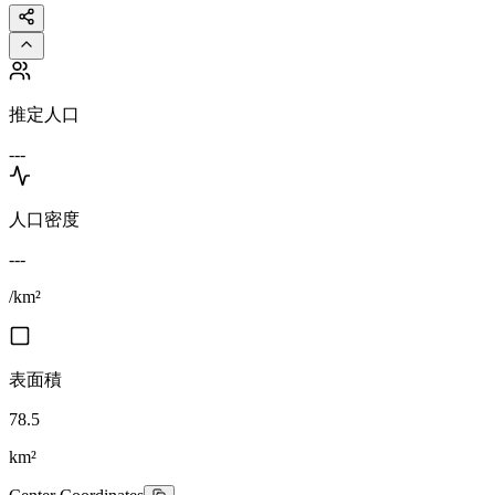
推定人口
---
人口密度
---
/km²
表面積
78.5
km²