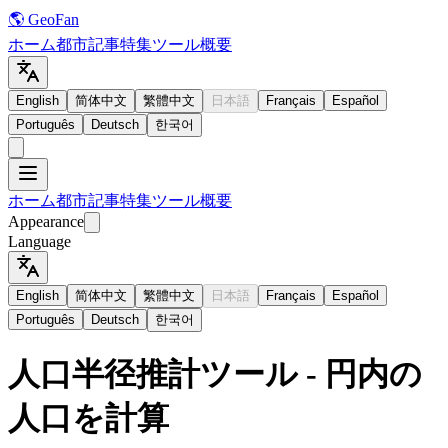
🌎 GeoFan
ホーム
都市
記事
特集
ツール
概要
English
简体中文
繁體中文
日本語
Français
Español
Português
Deutsch
한국어
ホーム
都市
記事
特集
ツール
概要
Appearance
Language
English
简体中文
繁體中文
日本語
Français
Español
Português
Deutsch
한국어
人口半径推計ツール - 円内の
人口を計算