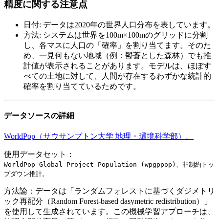
精度に関する注意点
日付
:
データは2020年の世界人口分布を表しています。
方法
:
システムは世界を100m×100mのグリッドに分割
し、各マスに人口の「確率」を割り当てます。そのた
め、一見何もない地域（例：鬱蒼とした森林）でも推
計値が表示されることがあります。モデルは、ほぼす
べての土地に対して、人間が存在するわずかな統計的
確率を割り当てているためです。
データソースの詳細
WorldPop（サウサンプトン大学 地理・環境科学部）。
使用データセット：
WorldPop Global Project Population (wpgppop)、非制約トッ
プダウン推計。
方法論：
データは「ランダムフォレストに基づくダジメトリ
ック再配分（Random Forest-based dasymetric redistribution）」
を使用して生成されています。この機械学習アプローチは、