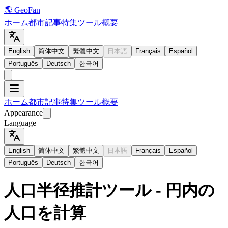
🌎 GeoFan
ホーム
都市
記事
特集
ツール
概要
English
简体中文
繁體中文
日本語
Français
Español
Português
Deutsch
한국어
ホーム
都市
記事
特集
ツール
概要
Appearance
Language
English
简体中文
繁體中文
日本語
Français
Español
Português
Deutsch
한국어
人口半径推計ツール - 円内の
人口を計算