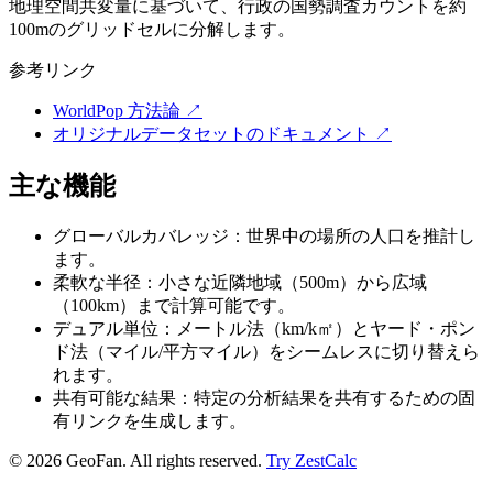
地理空間共変量に基づいて、行政の国勢調査カウントを約
100mのグリッドセルに分解します。
参考リンク
WorldPop 方法論
↗
オリジナルデータセットのドキュメント
↗
主な機能
グローバルカバレッジ：世界中の場所の人口を推計し
ます。
柔軟な半径：小さな近隣地域（500m）から広域
（100km）まで計算可能です。
デュアル単位：メートル法（km/k㎡）とヤード・ポン
ド法（マイル/平方マイル）をシームレスに切り替えら
れます。
共有可能な結果：特定の分析結果を共有するための固
有リンクを生成します。
©
2026
GeoFan. All rights reserved.
Try ZestCalc