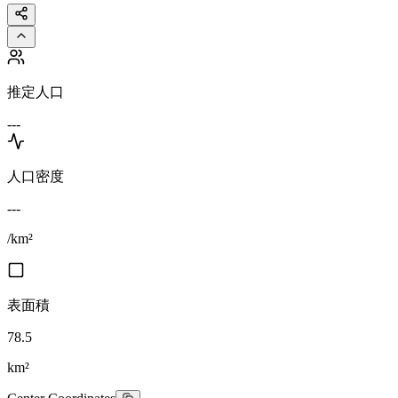
推定人口
---
人口密度
---
/km²
表面積
78.5
km²