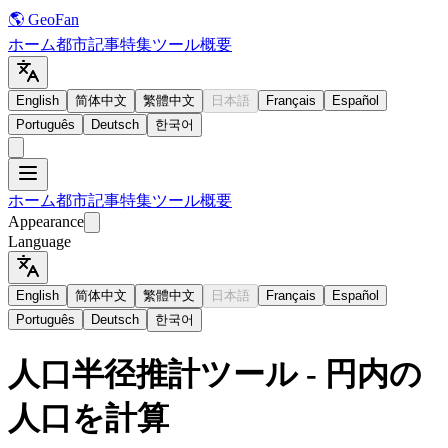
🌎 GeoFan
ホーム
都市
記事
特集
ツール
概要
English
简体中文
繁體中文
日本語
Français
Español
Português
Deutsch
한국어
ホーム
都市
記事
特集
ツール
概要
Appearance
Language
English
简体中文
繁體中文
日本語
Français
Español
Português
Deutsch
한국어
人口半径推計ツール - 円内の
人口を計算