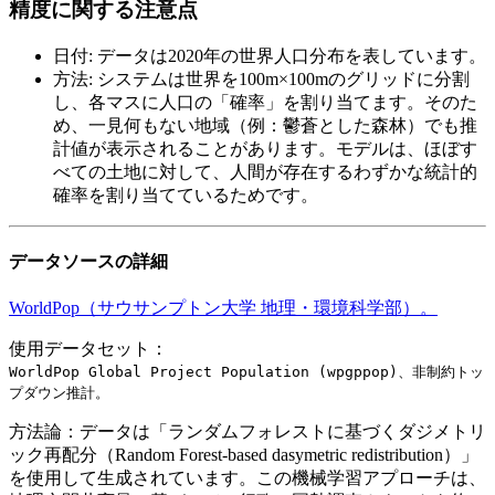
精度に関する注意点
日付
:
データは2020年の世界人口分布を表しています。
方法
:
システムは世界を100m×100mのグリッドに分割
し、各マスに人口の「確率」を割り当てます。そのた
め、一見何もない地域（例：鬱蒼とした森林）でも推
計値が表示されることがあります。モデルは、ほぼす
べての土地に対して、人間が存在するわずかな統計的
確率を割り当てているためです。
データソースの詳細
WorldPop（サウサンプトン大学 地理・環境科学部）。
使用データセット：
WorldPop Global Project Population (wpgppop)、非制約トッ
プダウン推計。
方法論：
データは「ランダムフォレストに基づくダジメトリ
ック再配分（Random Forest-based dasymetric redistribution）」
を使用して生成されています。この機械学習アプローチは、