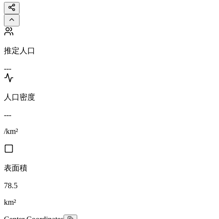
推定人口
---
人口密度
---
/km²
表面積
78.5
km²