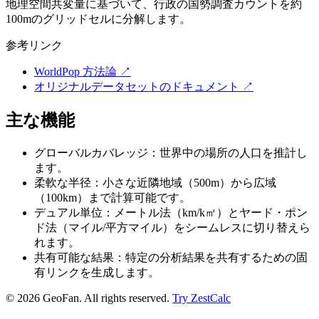
地理空間共変量に基づいて、行政の国勢調査カウントを約
100mのグリッドセルに分解します。
参考リンク
WorldPop 方法論
↗
オリジナルデータセットのドキュメント
↗
主な機能
グローバルカバレッジ：世界中の場所の人口を推計し
ます。
柔軟な半径：小さな近隣地域（500m）から広域
（100km）まで計算可能です。
デュアル単位：メートル法（km/k㎡）とヤード・ポン
ド法（マイル/平方マイル）をシームレスに切り替えら
れます。
共有可能な結果：特定の分析結果を共有するための固
有リンクを生成します。
©
2026
GeoFan. All rights reserved.
Try ZestCalc