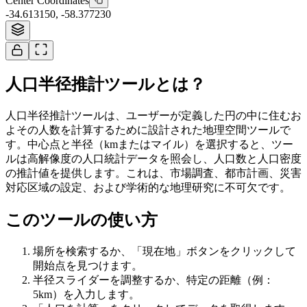
Center Coordinates
-34.613150
,
-58.377230
Tiles © Esri
人口半径推計ツールとは？
人口半径推計ツールは、ユーザーが定義した円の中に住むお
よその人数を計算するために設計された地理空間ツールで
す。中心点と半径（kmまたはマイル）を選択すると、ツー
ルは高解像度の人口統計データを照会し、人口数と人口密度
の推計値を提供します。これは、市場調査、都市計画、災害
対応区域の設定、および学術的な地理研究に不可欠です。
このツールの使い方
場所を検索するか、「現在地」ボタンをクリックして
開始点を見つけます。
半径スライダーを調整するか、特定の距離（例：
5km）を入力します。