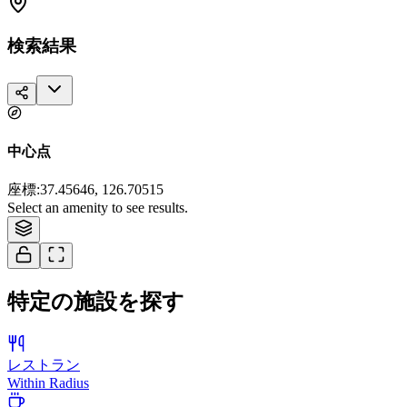
検索結果
中心点
座標
:
37.45646, 126.70515
Tiles © Esri — Source: Esri, i-cubed, USDA, USGS, AEX, GeoEye,
Select an amenity to see results.
Getmapping, Aerogrid, IGN, IGP, and the GIS User Community
特定の施設を探す
レストラン
Within Radius