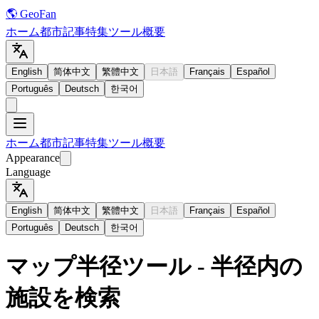
🌎 GeoFan
ホーム
都市
記事
特集
ツール
概要
English
简体中文
繁體中文
日本語
Français
Español
Português
Deutsch
한국어
ホーム
都市
記事
特集
ツール
概要
Appearance
Language
English
简体中文
繁體中文
日本語
Français
Español
Português
Deutsch
한국어
マップ半径ツール - 半径内の
施設を検索