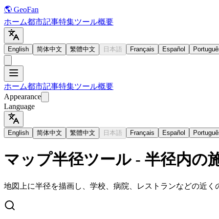
🌎 GeoFan
ホーム
都市
記事
特集
ツール
概要
English
简体中文
繁體中文
日本語
Français
Español
Portuguê
ホーム
都市
記事
特集
ツール
概要
Appearance
Language
English
简体中文
繁體中文
日本語
Français
Español
Portuguê
マップ半径ツール - 半径内の
地図上に半径を描画し、学校、病院、レストランなどの近く