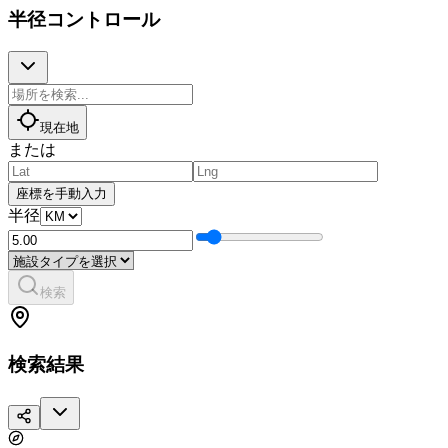
半径コントロール
現在地
または
座標を手動入力
半径
検索
検索結果