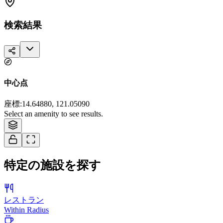
検索結果
中心点
座標
:
14.64880, 121.05090
Tiles © Esri — Source: Esri, i-cubed, USDA, USGS, AEX, GeoEye,
Select an amenity to see results.
Getmapping, Aerogrid, IGN, IGP, and the GIS User Community
特定の施設を探す
レストラン
Within Radius