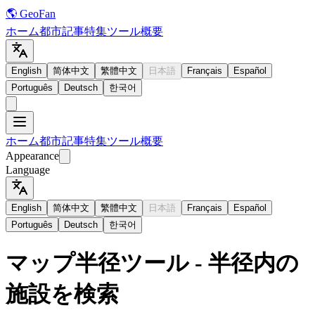
🌎 GeoFan
ホーム
都市
記事
特集
ツール
概要
English
简体中文
繁體中文
日本語
Français
Español
Português
Deutsch
한국어
ホーム
都市
記事
特集
ツール
概要
Appearance
Language
English
简体中文
繁體中文
日本語
Français
Español
Português
Deutsch
한국어
マップ半径ツール - 半径内の
施設を検索