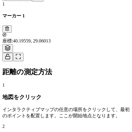
1
マーカー 1
Tiles © Esri — Source: Esri, i-cubed, USDA, USGS, AEX, GeoEye,
座標
:
40.19559, 29.06013
Getmapping, Aerogrid, IGN, IGP, UPR-EGP, and the GIS User Community
1
距離の測定方法
1
地図をクリック
インタラクティブマップの任意の場所をクリックして、最初
のポイントを配置します。ここが開始地点となります。
2