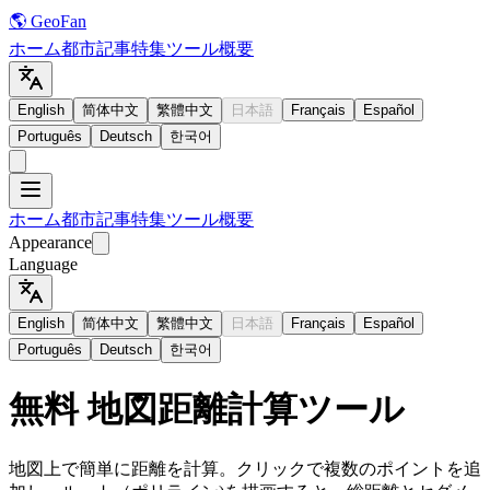
🌎 GeoFan
ホーム
都市
記事
特集
ツール
概要
English
简体中文
繁體中文
日本語
Français
Español
Português
Deutsch
한국어
ホーム
都市
記事
特集
ツール
概要
Appearance
Language
English
简体中文
繁體中文
日本語
Français
Español
Português
Deutsch
한국어
無料 地図距離計算ツール
地図上で簡単に距離を計算。クリックで複数のポイントを追