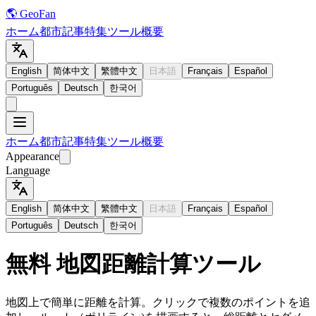
🌎 GeoFan
ホーム
都市
記事
特集
ツール
概要
English
简体中文
繁體中文
日本語
Français
Español
Português
Deutsch
한국어
ホーム
都市
記事
特集
ツール
概要
Appearance
Language
English
简体中文
繁體中文
日本語
Français
Español
Português
Deutsch
한국어
無料 地図距離計算ツール
地図上で簡単に距離を計算。クリックで複数のポイントを追