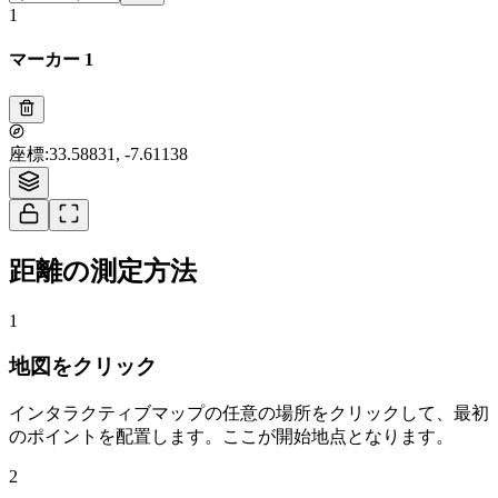
1
マーカー 1
Tiles © Esri — Source: Esri, i-cubed, USDA, USGS, AEX, GeoEye,
座標
:
33.58831, -7.61138
Getmapping, Aerogrid, IGN, IGP, UPR-EGP, and the GIS User Community
1
距離の測定方法
1
地図をクリック
インタラクティブマップの任意の場所をクリックして、最初
のポイントを配置します。ここが開始地点となります。
2