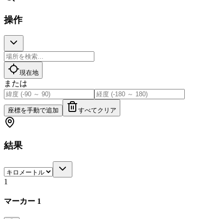
操作
現在地
または
座標を手動で追加
すべてクリア
結果
1
マーカー 1