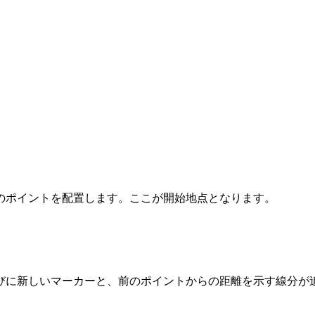
Tiles © Esri — Source: Esri, i-cubed, USDA, USGS, AEX,
1
のポイントを配置します。ここが開始地点となります。
びに新しいマーカーと、前のポイントからの距離を示す線分が