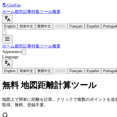
🌎 GeoFan
ホーム
都市
記事
特集
ツール
概要
English
简体中文
繁體中文
日本語
Français
Español
Portuguê
ホーム
都市
記事
特集
ツール
概要
Appearance
Language
English
简体中文
繁體中文
日本語
Français
Español
Portuguê
無料 地図距離計算ツール
地図上で簡単に距離を計算。クリックで複数のポイントを追
取得。無料、登録不要。