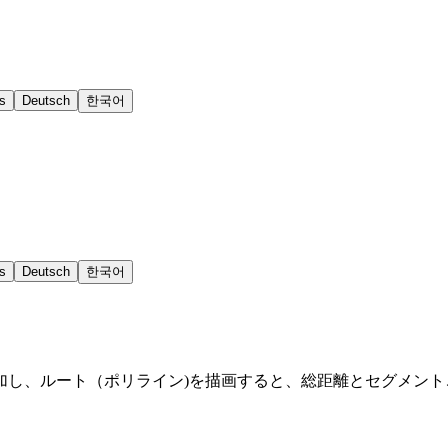
s
Deutsch
한국어
s
Deutsch
한국어
加し、ルート（ポリライン)を描画すると、総距離とセグメン