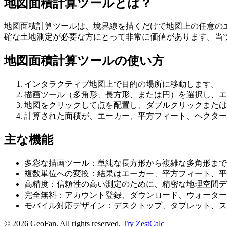
地図面積計算ツールとは？
地図面積計算ツールは、境界線を描くだけで地図上の任意の
確な土地測定が必要な方にとって非常に価値があります。当
地図面積計算ツールの使い方
インタラクティブ地図上で目的の場所に移動します。
描画ツール（多角形、長方形、または円）を選択し、エ
地図をクリックして点を配置し、ダブルクリックまたは
計算された面積が、エーカー、平方フィート、ヘクター
主な機能
多彩な描画ツール：単純な長方形から複雑な多角形まで
複数単位への変換：結果はエーカー、平方フィート、平
高精度：信頼性の高い測定のために、精密な地理空間デ
完全無料：アカウント登録、ダウンロード、ウォーター
モバイル対応デザイン：デスクトップ、タブレット、ス
©
2026
GeoFan. All rights reserved.
Try ZestCalc