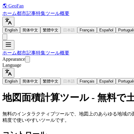
🌎 GeoFan
ホーム
都市
記事
特集
ツール
概要
English
简体中文
繁體中文
日本語
Français
Español
Portuguê
ホーム
都市
記事
特集
ツール
概要
Appearance
Language
English
简体中文
繁體中文
日本語
Français
Español
Portuguê
地図面積計算ツール - 無料で
無料のインタラクティブツールで、地図上のあらゆる地域の
精度で使いやすいツールです。