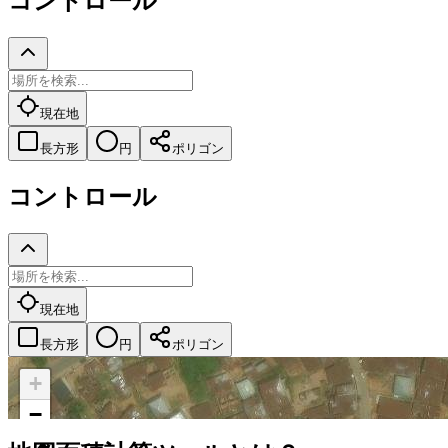
コントロール
現在地
長方形
円
ポリゴン
コントロール
現在地
長方形
円
ポリゴン
+
−