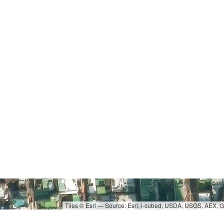
Tiles © Esri — Source: Esri, i-cubed, USDA, USGS, AEX,