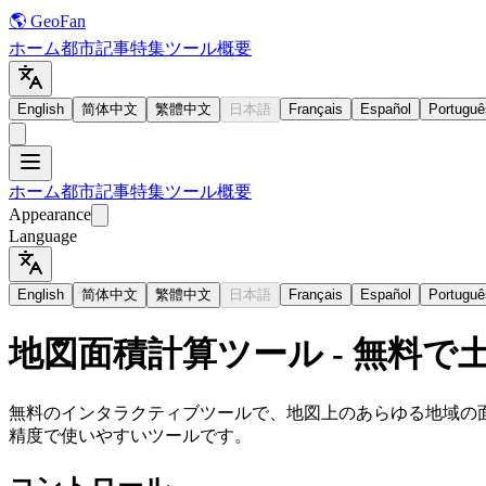
🌎 GeoFan
ホーム
都市
記事
特集
ツール
概要
English
简体中文
繁體中文
日本語
Français
Español
Portuguê
ホーム
都市
記事
特集
ツール
概要
Appearance
Language
English
简体中文
繁體中文
日本語
Français
Español
Portuguê
地図面積計算ツール - 無料で
無料のインタラクティブツールで、地図上のあらゆる地域の
精度で使いやすいツールです。