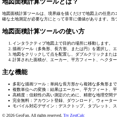
地図面積計算ツールとは？
地図面積計算ツールは、境界線を描くだけで地図上の任意の
確な土地測定が必要な方にとって非常に価値があります。当
地図面積計算ツールの使い方
インタラクティブ地図上で目的の場所に移動します。
描画ツール（多角形、長方形、または円）を選択し、エ
地図をクリックして点を配置し、ダブルクリックまたは
計算された面積が、エーカー、平方フィート、ヘクター
主な機能
多彩な描画ツール：単純な長方形から複雑な多角形まで
複数単位への変換：結果はエーカー、平方フィート、平
高精度：信頼性の高い測定のために、精密な地理空間デ
完全無料：アカウント登録、ダウンロード、ウォーター
モバイル対応デザイン：デスクトップ、タブレット、ス
©
2026
GeoFan. All rights reserved.
Try ZestCalc