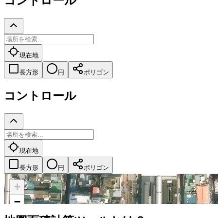
コントロール
現在地
長方形
円
ポリゴン
コントロール
現在地
長方形
円
ポリゴン
+
−