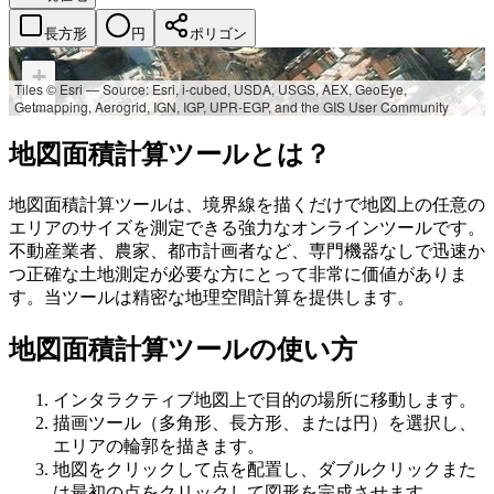
長方形
円
ポリゴン
+
Tiles © Esri — Source: Esri, i-cubed, USDA, USGS, AEX, GeoEye,
Getmapping, Aerogrid, IGN, IGP, UPR-EGP, and the GIS User Community
−
地図面積計算ツールとは？
地図面積計算ツールは、境界線を描くだけで地図上の任意の
エリアのサイズを測定できる強力なオンラインツールです。
不動産業者、農家、都市計画者など、専門機器なしで迅速か
つ正確な土地測定が必要な方にとって非常に価値がありま
す。当ツールは精密な地理空間計算を提供します。
地図面積計算ツールの使い方
インタラクティブ地図上で目的の場所に移動します。
描画ツール（多角形、長方形、または円）を選択し、
エリアの輪郭を描きます。
地図をクリックして点を配置し、ダブルクリックまた
は最初の点をクリックして図形を完成させます。