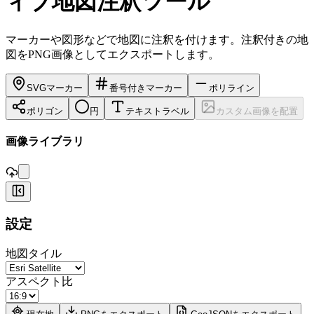
ィブ地図注釈ツール
マーカーや図形などで地図に注釈を付けます。注釈付きの地
図をPNG画像としてエクスポートします。
SVGマーカー
番号付きマーカー
ポリライン
ポリゴン
円
テキストラベル
カスタム画像を配置
,
画像ライブラリ
+
設定
−
地図タイル
アスペクト比