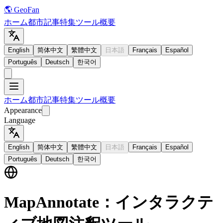
🌎 GeoFan
ホーム
都市
記事
特集
ツール
概要
English
简体中文
繁體中文
日本語
Français
Español
Português
Deutsch
한국어
ホーム
都市
記事
特集
ツール
概要
Appearance
Language
English
简体中文
繁體中文
日本語
Français
Español
Português
Deutsch
한국어
MapAnnotate：インタラクテ