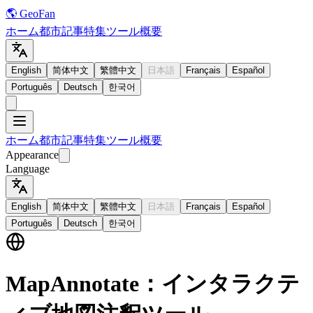
🌎 GeoFan
ホーム
都市
記事
特集
ツール
概要
English
简体中文
繁體中文
日本語
Français
Español
Português
Deutsch
한국어
ホーム
都市
記事
特集
ツール
概要
Appearance
Language
English
简体中文
繁體中文
日本語
Français
Español
Português
Deutsch
한국어
MapAnnotate：インタラクテ