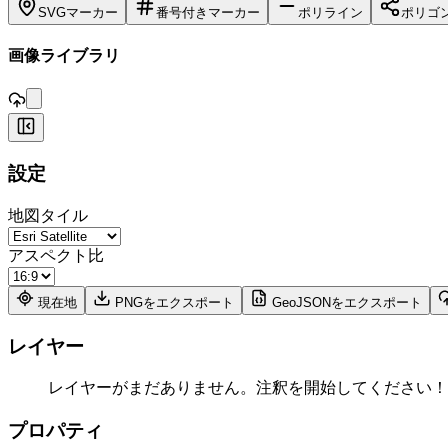
SVGマーカー
番号付きマーカー
ポリライン
ポリゴ
,
画像ライブラリ
+
設定
−
地図タイル
アスペクト比
現在地
PNGをエクスポート
GeoJSONをエクスポート
レイヤー
レイヤーがまだありません。注釈を開始してください！
プロパティ