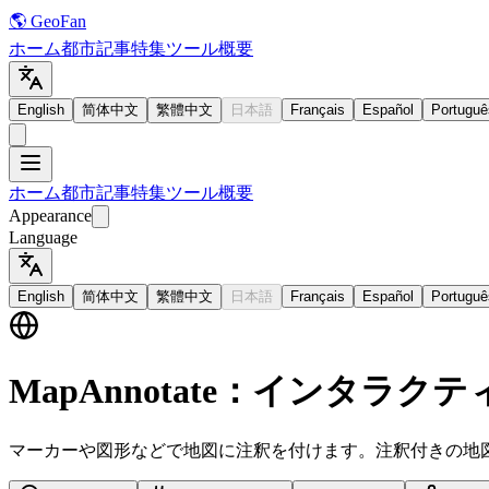
🌎 GeoFan
ホーム
都市
記事
特集
ツール
概要
English
简体中文
繁體中文
日本語
Français
Español
Portuguê
ホーム
都市
記事
特集
ツール
概要
Appearance
Language
English
简体中文
繁體中文
日本語
Français
Español
Portuguê
MapAnnotate：インタラ
マーカーや図形などで地図に注釈を付けます。注釈付きの地図