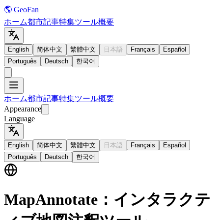
🌎 GeoFan
ホーム
都市
記事
特集
ツール
概要
English
简体中文
繁體中文
日本語
Français
Español
Português
Deutsch
한국어
ホーム
都市
記事
特集
ツール
概要
Appearance
Language
English
简体中文
繁體中文
日本語
Français
Español
Português
Deutsch
한국어
MapAnnotate：インタラクテ