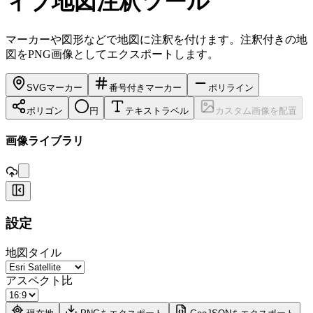
ィブ地図注釈ツール
マーカーや図形などで地図に注釈を付けます。注釈付きの地
図をPNG画像としてエクスポートします。
SVGマーカー
番号付きマーカー
ポリライン
ポリゴン
円
テキストラベル
カスタム画像を配置
,
画像ライブラリ
+
設定
−
地図タイル
アスペクト比