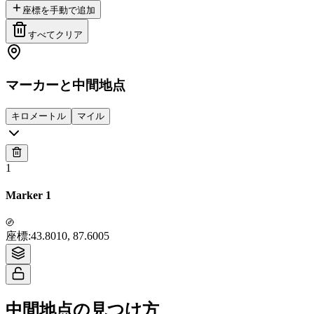
座標を手動で追加
すべてクリア
マーカーと中間地点
キロメートル
マイル
1
Marker 1
Tiles © Esri — Source: Esri, i-cubed, USDA, USGS, AEX, GeoEye,
座標
:
43.8010, 87.6005
Getmapping, Aerogrid, IGN, IGP, UPR-EGP, and the GIS User Community
中間地点の見つけ方