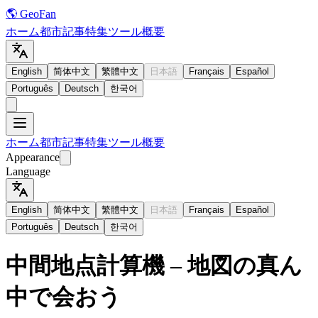
🌎 GeoFan
ホーム
都市
記事
特集
ツール
概要
English
简体中文
繁體中文
日本語
Français
Español
Português
Deutsch
한국어
ホーム
都市
記事
特集
ツール
概要
Appearance
Language
English
简体中文
繁體中文
日本語
Français
Español
Português
Deutsch
한국어
中間地点計算機 – 地図の真ん
中で会おう