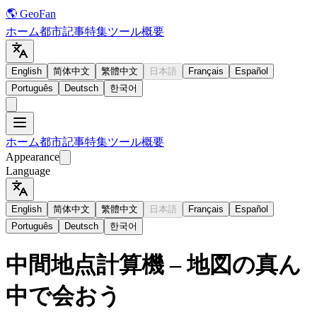
🌎 GeoFan
ホーム
都市
記事
特集
ツール
概要
English
简体中文
繁體中文
日本語
Français
Español
Português
Deutsch
한국어
ホーム
都市
記事
特集
ツール
概要
Appearance
Language
English
简体中文
繁體中文
日本語
Français
Español
Português
Deutsch
한국어
中間地点計算機 – 地図の真ん
中で会おう