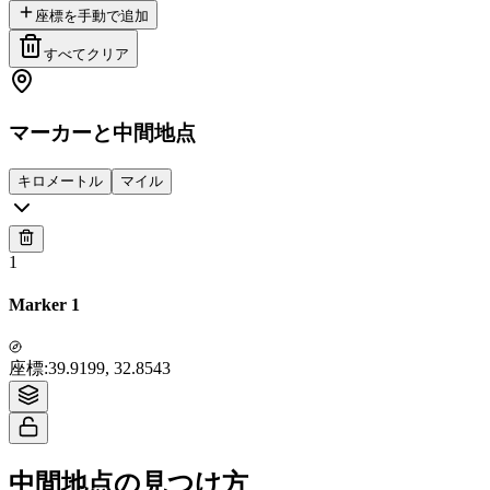
座標を手動で追加
すべてクリア
マーカーと中間地点
キロメートル
マイル
1
Marker 1
Tiles © Esri — Source: Esri, i-cubed, USDA, USGS, AEX, GeoEye,
座標
:
39.9199, 32.8543
Getmapping, Aerogrid, IGN, IGP, UPR-EGP, and the GIS User Community
中間地点の見つけ方