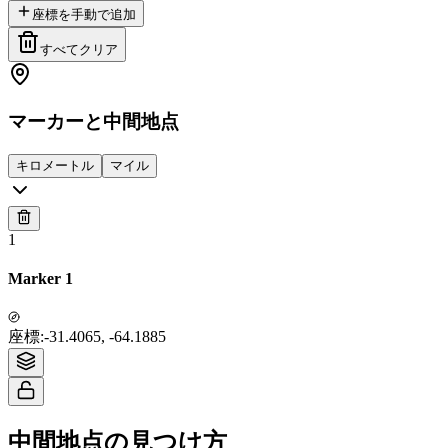
座標を手動で追加
すべてクリア
マーカーと中間地点
キロメートル
マイル
1
Marker 1
Tiles © Esri — Source: Esri, i-cubed, USDA, USGS, AEX, GeoEye,
座標
:
-31.4065, -64.1885
Getmapping, Aerogrid, IGN, IGP, UPR-EGP, and the GIS User Community
中間地点の見つけ方