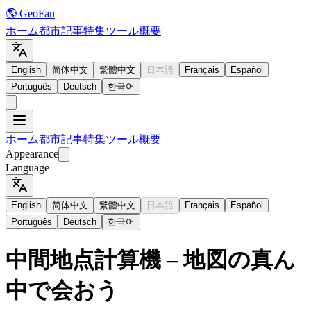
🌎 GeoFan
ホーム
都市
記事
特集
ツール
概要
English
简体中文
繁體中文
日本語
Français
Español
Português
Deutsch
한국어
ホーム
都市
記事
特集
ツール
概要
Appearance
Language
English
简体中文
繁體中文
日本語
Français
Español
Português
Deutsch
한국어
中間地点計算機 – 地図の真ん
中で会おう