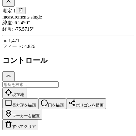
測定 1
measurements.single
緯度
:
6.2450
°
経度
:
-75.5715
°
m
:
1,471
フィート
:
4,826
コントロール
現在地
長方形を描画
円を描画
ポリゴンを描画
マーカーを配置
すべてクリア