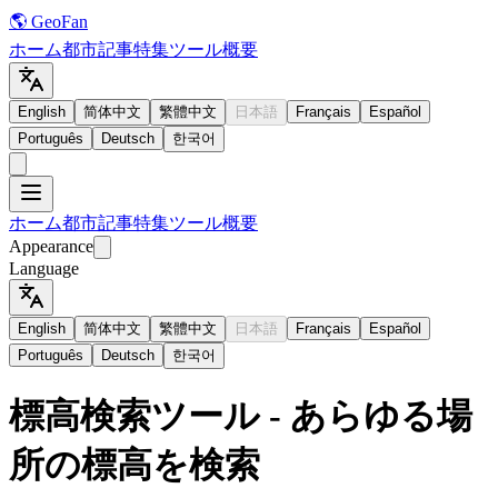
🌎 GeoFan
ホーム
都市
記事
特集
ツール
概要
English
简体中文
繁體中文
日本語
Français
Español
Português
Deutsch
한국어
ホーム
都市
記事
特集
ツール
概要
Appearance
Language
English
简体中文
繁體中文
日本語
Français
Español
Português
Deutsch
한국어
標高検索ツール - あらゆる場
所の標高を検索