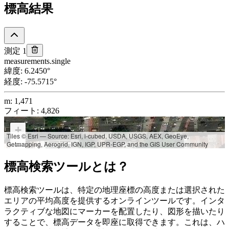
標高結果
測定 1
measurements.single
緯度
:
6.2450
°
経度
:
-75.5715
°
m
:
1,471
フィート
:
4,826
+
Tiles © Esri — Source: Esri, i-cubed, USDA, USGS, AEX, GeoEye,
Getmapping, Aerogrid, IGN, IGP, UPR-EGP, and the GIS User Community
−
標高検索ツールとは？
標高検索ツールは、特定の地理座標の高度または選択された
エリアの平均高度を提供するオンラインツールです。インタ
ラクティブな地図にマーカーを配置したり、図形を描いたり
することで、標高データを即座に取得できます。これは、ハ