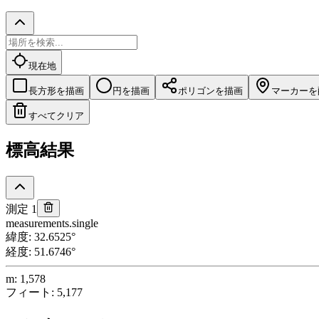
現在地
長方形を描画
円を描画
ポリゴンを描画
マーカーを
すべてクリア
標高結果
測定 1
measurements.single
緯度
:
32.6525
°
経度
:
51.6746
°
m
:
1,578
フィート
:
5,177