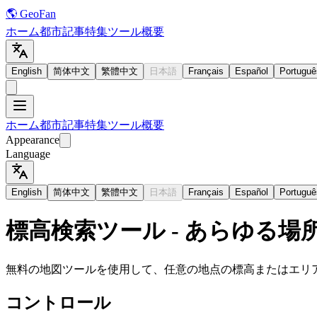
🌎 GeoFan
ホーム
都市
記事
特集
ツール
概要
English
简体中文
繁體中文
日本語
Français
Español
Portuguê
ホーム
都市
記事
特集
ツール
概要
Appearance
Language
English
简体中文
繁體中文
日本語
Français
Español
Portuguê
標高検索ツール - あらゆる場
無料の地図ツールを使用して、任意の地点の標高またはエリ
コントロール