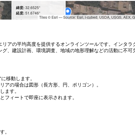
緯度:
32.6525°
経度:
51.6746°
Tiles © Esri — Source: Esri, i-cubed, USDA, USGS, AEX,
標高:
m: 1,578
フィート: 5,177
エリアの平均高度を提供するオンラインツールです。インタラ
ング、建設計画、環境調査、地域の地形理解などの活動に不可
アに移動します。
リアの場合は図形（長方形、円、ポリゴン）。
します。
とフィートで即座に表示されます。
す。