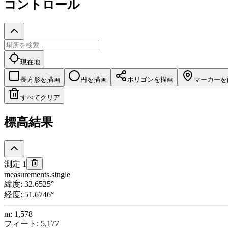
コントロール
現在地
長方形を描画
円を描画
ポリゴンを描画
マーカーを
すべてクリア
標高結果
測定 1
measurements.single
緯度
:
32.6525
°
経度
:
51.6746
°
m
:
1,578
フィート
:
5,177