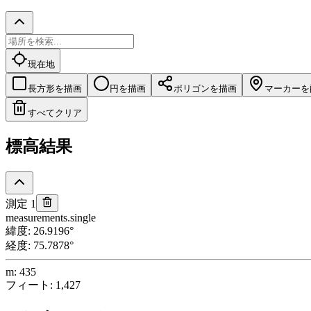
現在地
長方形を描画
円を描画
ポリゴンを描画
マーカーを
すべてクリア
標高結果
測定 1
measurements.single
緯度
:
26.9196
°
経度
:
75.7878
°
m
:
435
フィート
:
1,427