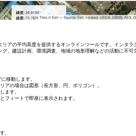
緯度:
26.9196°
Tiles © Esri — Source: Esri, i-cubed, USDA, USGS, AEX,
経度:
75.7878°
標高:
m: 435
フィート: 1,427
エリアの平均高度を提供するオンラインツールです。インタラ
ング、建設計画、環境調査、地域の地形理解などの活動に不可
アに移動します。
リアの場合は図形（長方形、円、ポリゴン）。
します。
とフィートで即座に表示されます。
す。