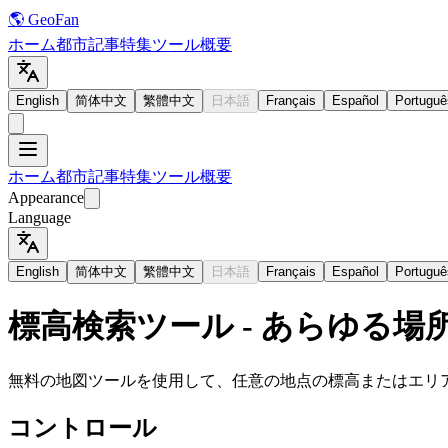
🌎 GeoFan
ホーム
都市
記事
特集
ツール
概要
English
简体中文
繁體中文
日本語
Français
Español
Portuguê
ホーム
都市
記事
特集
ツール
概要
Appearance
Language
English
简体中文
繁體中文
日本語
Français
Español
Portuguê
標高検索ツール - あらゆる場
無料の地図ツールを使用して、任意の地点の標高またはエリ
コントロール