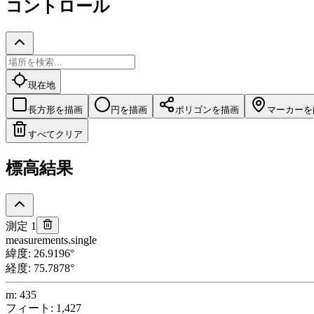
コントロール
現在地
長方形を描画
円を描画
ポリゴンを描画
マーカーを
すべてクリア
標高結果
測定 1
measurements.single
緯度
:
26.9196
°
経度
:
75.7878
°
m
:
435
フィート
:
1,427