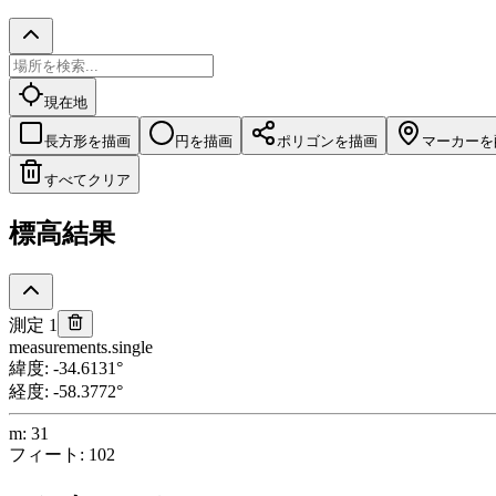
現在地
長方形を描画
円を描画
ポリゴンを描画
マーカーを
すべてクリア
標高結果
測定 1
measurements.single
緯度
:
-34.6131
°
経度
:
-58.3772
°
m
:
31
フィート
:
102