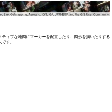
 GeoEye, Getmapping, Aerogrid, IGN, IGP, UPR-EGP, and the GIS User Community
クティブな地図にマーカーを配置したり、図形を描いたりする
欠です。