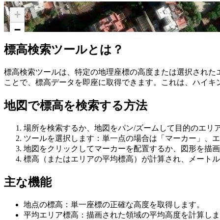
+
−
標高検索ツールとは？
標高検索ツールは、特定の地理座標の高度または選択された
ことで、標高データを即座に取得できます。これは、ハイキ
地図で標高を検索する方法
場所を検索するか、地図をパン/ズームして目的のエリ
ツールを選択します：単一点の場合は「マーカー」、エ
地図をクリックしてマーカーを配置するか、図形を描画
標高（またはエリアの平均標高）が計算され、メートル
主な機能
地点の標高：単一座標の正確な高度を取得します。
平均エリア標高：描画された領域の平均高度を計算しま