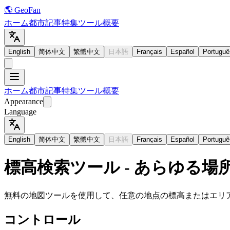
🌎 GeoFan
ホーム
都市
記事
特集
ツール
概要
English
简体中文
繁體中文
日本語
Français
Español
Portuguê
ホーム
都市
記事
特集
ツール
概要
Appearance
Language
English
简体中文
繁體中文
日本語
Français
Español
Portuguê
標高検索ツール - あらゆる場
無料の地図ツールを使用して、任意の地点の標高またはエリ
コントロール