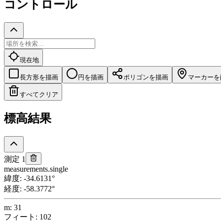
コントロール
現在地
長方形を描画
円を描画
ポリゴンを描画
マーカーを
すべてクリア
標高結果
測定 1
measurements.single
緯度
:
-34.6131
°
経度
:
-58.3772
°
m
:
31
フィート
:
102