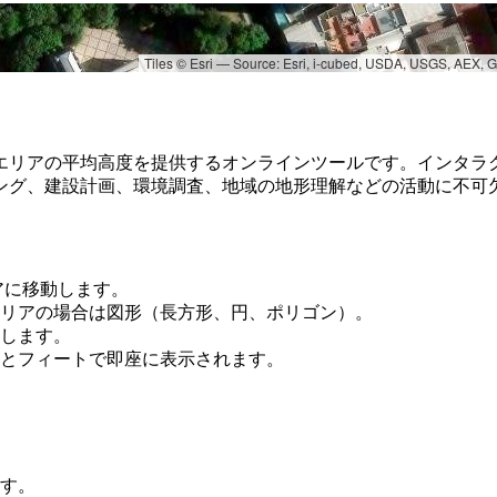
Tiles © Esri — Source: Esri, i-cubed, USDA, USGS, AEX,
エリアの平均高度を提供するオンラインツールです。インタラ
ング、建設計画、環境調査、地域の地形理解などの活動に不可
アに移動します。
リアの場合は図形（長方形、円、ポリゴン）。
します。
とフィートで即座に表示されます。
す。