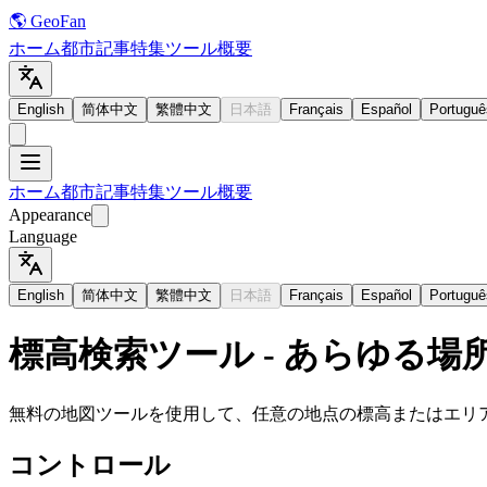
🌎 GeoFan
ホーム
都市
記事
特集
ツール
概要
English
简体中文
繁體中文
日本語
Français
Español
Portuguê
ホーム
都市
記事
特集
ツール
概要
Appearance
Language
English
简体中文
繁體中文
日本語
Français
Español
Portuguê
標高検索ツール - あらゆる場
無料の地図ツールを使用して、任意の地点の標高またはエリ
コントロール