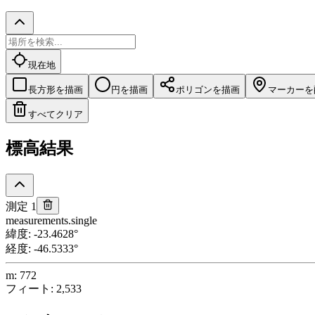
現在地
長方形を描画
円を描画
ポリゴンを描画
マーカーを
すべてクリア
標高結果
測定 1
measurements.single
緯度
:
-23.4628
°
経度
:
-46.5333
°
m
:
772
フィート
:
2,533