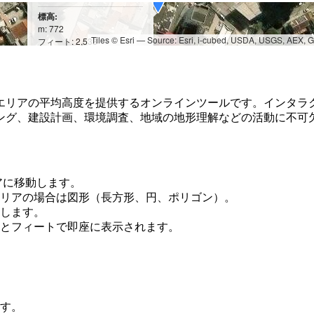
標高:
m: 772
Tiles © Esri — Source: Esri, i-cubed, USDA, USGS, AEX,
フィート: 2,533
エリアの平均高度を提供するオンラインツールです。インタラ
ング、建設計画、環境調査、地域の地形理解などの活動に不可
アに移動します。
リアの場合は図形（長方形、円、ポリゴン）。
します。
とフィートで即座に表示されます。
す。