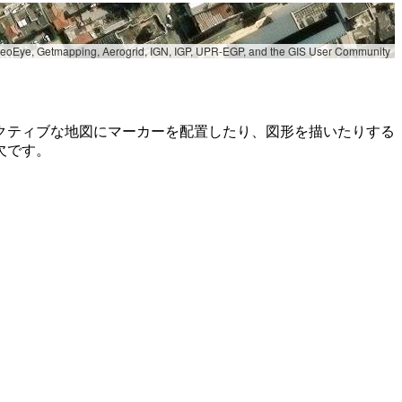
 GeoEye, Getmapping, Aerogrid, IGN, IGP, UPR-EGP, and the GIS User Community
クティブな地図にマーカーを配置したり、図形を描いたりする
欠です。