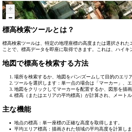
+
−
標高検索ツールとは？
標高検索ツールは、特定の地理座標の高度または選択された
ことで、標高データを即座に取得できます。これは、ハイキ
地図で標高を検索する方法
場所を検索するか、地図をパン/ズームして目的のエリ
ツールを選択します：単一点の場合は「マーカー」、エ
地図をクリックしてマーカーを配置するか、図形を描画
標高（またはエリアの平均標高）が計算され、メートル
主な機能
地点の標高：単一座標の正確な高度を取得します。
平均エリア標高：描画された領域の平均高度を計算しま