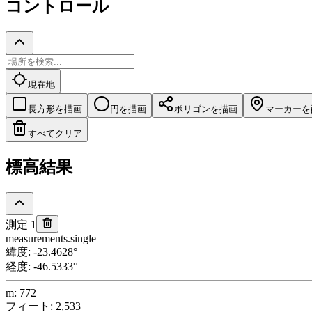
コントロール
現在地
長方形を描画
円を描画
ポリゴンを描画
マーカーを
すべてクリア
標高結果
測定 1
measurements.single
緯度
:
-23.4628
°
経度
:
-46.5333
°
m
:
772
フィート
:
2,533