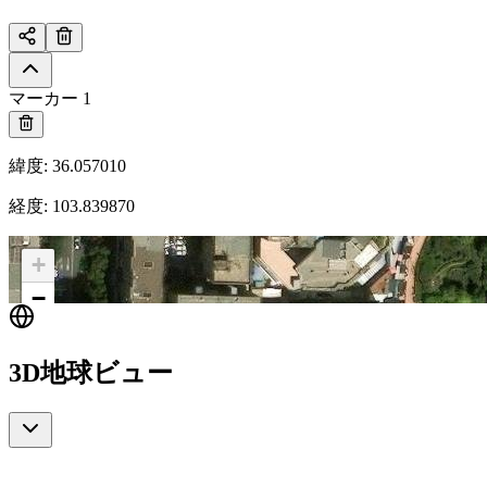
マーカー 1
緯度
:
36.057010
経度
:
103.839870
+
−
3D地球ビュー