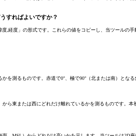
はどうすればよいですか？
「@緯度,経度」の形式です。これらの値をコピーし、当ツール
かを測るものです。赤道で0°、極で90°（北または南）とな
から東または西にどれだけ離れているかを測るものです。本初子
面、MSL）からどれだけ高いかを示します。当ツールは2D