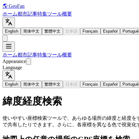
🌎 GeoFan
ホーム
都市
記事
特集
ツール
概要
English
简体中文
繁體中文
日本語
Français
Español
Portuguê
ホーム
都市
記事
特集
ツール
概要
Appearance
Language
English
简体中文
繁體中文
日本語
Français
Español
Portuguê
緯度経度検索
使いやすい座標検索ツールで、あらゆる場所の緯度と経度を
で共有したりできます。さらに、各座標を異なる色で視覚化