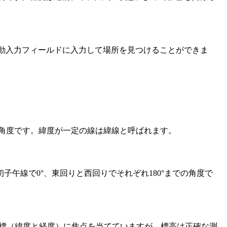
の手動入力フィールドに入力して場所を見つけることができま
る角度です。緯度が一定の線は緯線と呼ばれます。
午線で0°、東回りと西回りでそれぞれ180°までの角度で
座標（緯度と経度）に焦点を当てていますが、標高は正確な測