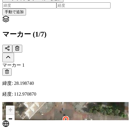
手動で追加
マーカー (1/7)
マーカー 1
緯度
:
28.198740
経度
:
112.970870
+
−