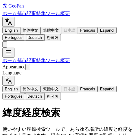
🌎 GeoFan
ホーム
都市
記事
特集
ツール
概要
English
简体中文
繁體中文
日本語
Français
Español
Português
Deutsch
한국어
ホーム
都市
記事
特集
ツール
概要
Appearance
Language
English
简体中文
繁體中文
日本語
Français
Español
Português
Deutsch
한국어
緯度経度検索
使いやすい座標検索ツールで、あらゆる場所の緯度と経度を