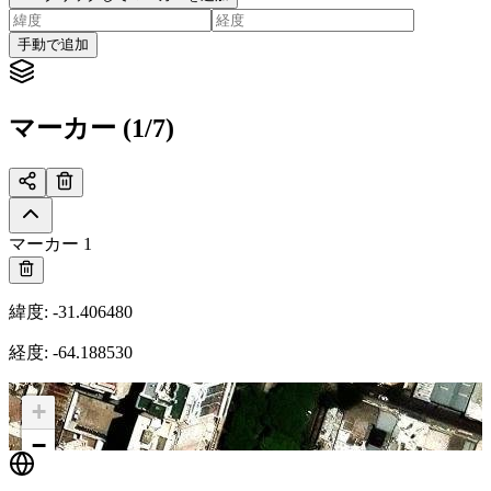
手動で追加
マーカー (1/7)
マーカー 1
緯度
:
-31.406480
経度
:
-64.188530
+
−