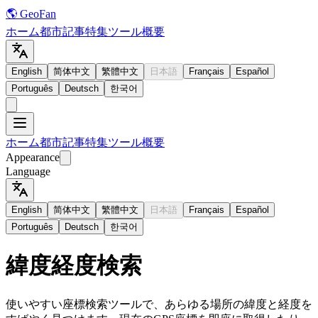
🌎 GeoFan
ホーム
都市
記事
特集
ツール
概要
English
简体中文
繁體中文
日本語
Français
Español
Português
Deutsch
한국어
ホーム
都市
記事
特集
ツール
概要
Appearance
Language
English
简体中文
繁體中文
日本語
Français
Español
Português
Deutsch
한국어
緯度経度検索
使いやすい座標検索ツールで、あらゆる場所の緯度と経度を